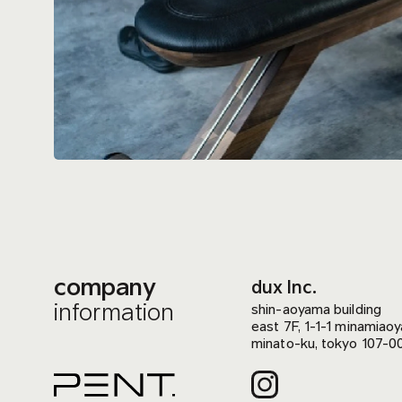
company
dux Inc.
information
shin-aoyama building
east 7F, 1-1-1 minamiao
minato-ku, tokyo 107-0