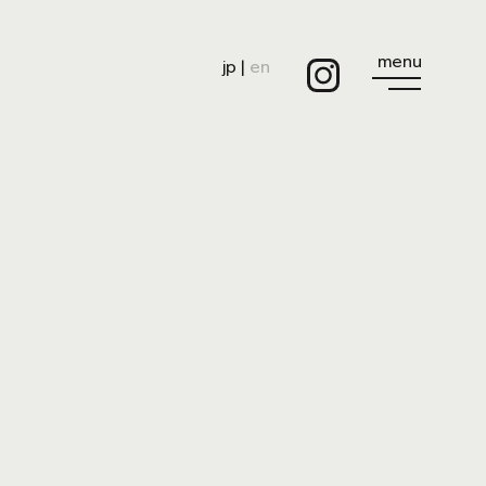
menu
jp
|
en