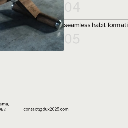
04
seamless habit format
05
yama,
contact@dux2025.com
062